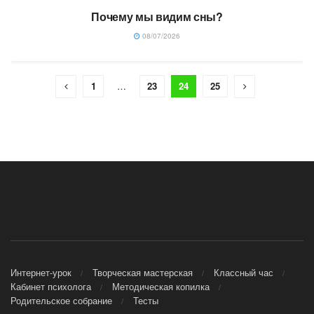
Почему мы видим сны?
08/07/2026
1
…
23
24
25
Интернет-урок
Творческая мастерская
Классный час
Кабинет психолога
Методическая копилка
Родительское собрание
Тесты