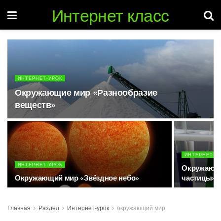
Интернет класс
ИНТЕРНЕТ-УРОК
Окружающие мир «Разнообразие
веществ»
ИНТЕРНЕТ-У
ИНТЕРНЕТ-УРОК
Окружающи
Окружающий мир «Звёздное небо»
частицы»
Главная
Раздел
Интернет-урок
окружающий мир