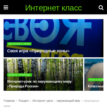
Интернет класс
ИНТЕРНЕТ-УРОК
Своя игра «Природные зоны»
ЖИВАЯ ПРИРОДА
КЛАССНЫЙ Ч
Интернет-урок по окружающему миру
«Природа России»
Классный 
Главная
Раздел
Интернет-урок
окружающий мир
природные
зоны