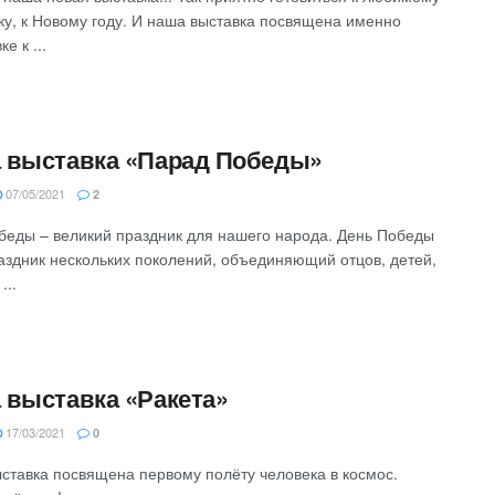
ку, к Новому году. И наша выставка посвящена именно
е к ...
 выставка «Парад Победы»
07/05/2021
2
беды – великий праздник для нашего народа. День Победы
раздник нескольких поколений, объединяющий отцов, детей,
...
 выставка «Ракета»
17/03/2021
0
ставка посвящена первому полёту человека в космос.