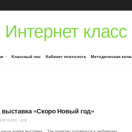
Интернет класс
ая
Классный час
Кабинет психолога
Методическая копи
 выставка «Скоро Новый год»
18/12/2021
0
 наша новая выставка... Так приятно готовиться к любимому