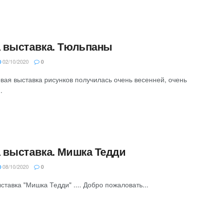
 выставка. Тюльпаны
02/10/2020
0
вая выставка рисунков получилась очень весенней, очень
..
 выставка. Мишка Тедди
08/10/2020
0
тавка "Мишка Тедди" .... Добро пожаловать...