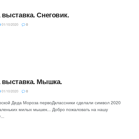
 выставка. Снеговик.
01/10/2020
0
 выставка. Мышка.
01/10/2020
0
рской Деда Мороза первоДклассники сделали символ 2020
маленьких милых мышек... Добро пожаловать на нашу
у...