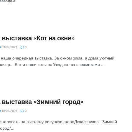
 звёздам!
 выставка «Кот на окне»
03/02/2021
0
 наша очередная выставка. За окном зима, а дома уютный
вечер... Вот и наши коты наблюдают за снежинками ...
 выставка «Зимний город»
18/01/2021
0
ожаловать на выставку рисунков второДклассников. "Зимний
город"...