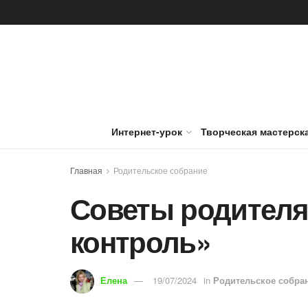
Интернет-урок
Творческая мастерск
Главная
Родительское собрание
Советы родителя
контроль»
Елена
19/07/2024
in
Родительское собра