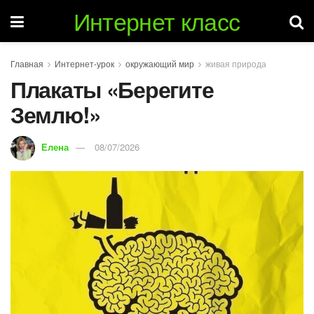
Интернет класс
Главная
Интернет-урок
окружающий мир
живая природа
Плакаты «Берегите
Землю!»
Елена
08/07/2026