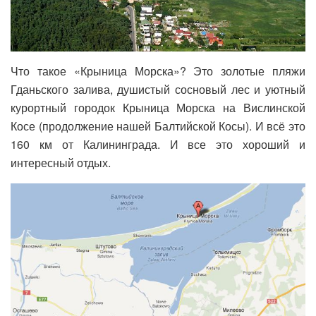
Что такое «Крыница Морска»? Это з
олотые
пляжи
Гданьского
залива,
душистый
сосновый
лес
и
уютный
курортный
городок
Крыница
Морска
на
Вислинской
Косе
(продолжение
нашей
Балтийской
Косы). И всё это
160 км от Калининграда. И все это
хороший и
интересный отдых.