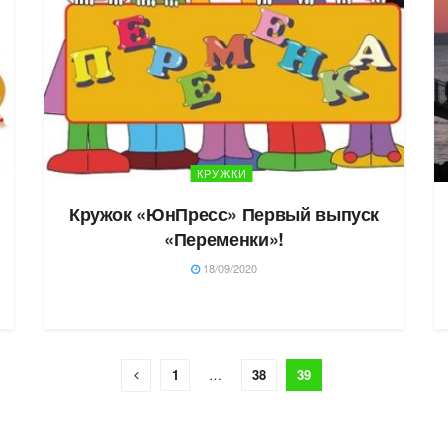
КРУЖКИ
Кружок «ЮнПресс» Первый выпуск
«Переменки»!
18/09/2020
1
…
38
39