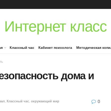
Интернет класс
ая
Классный час
Кабинет психолога
Методическая копи
ть
езопасность дома и
0
зал
,
Классный час
,
окружающий мир