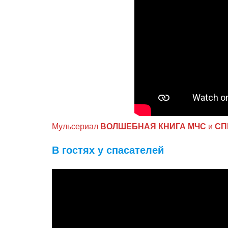
Мульсериал
ВОЛШЕБНАЯ КНИГА МЧС
и
СП
В гостях у спасателей